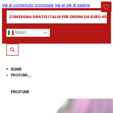
Vai al contenuto principale
Vai al piè di pagina
CONSEGNA GRATIS ITALIA PER ORDINI DA EURO 45,00
Italian
HOME
PROFUMI
PROFUMI