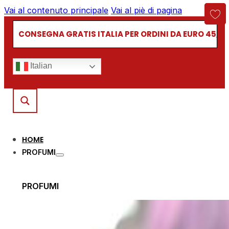
Vai al contenuto principale
Vai al piè di pagina
CONSEGNA GRATIS ITALIA PER ORDINI DA EURO 45,00
Italian
HOME
PROFUMI
PROFUMI