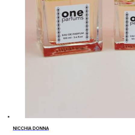
NICCHIA DONNA