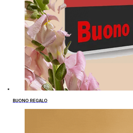
BUONO REGALO