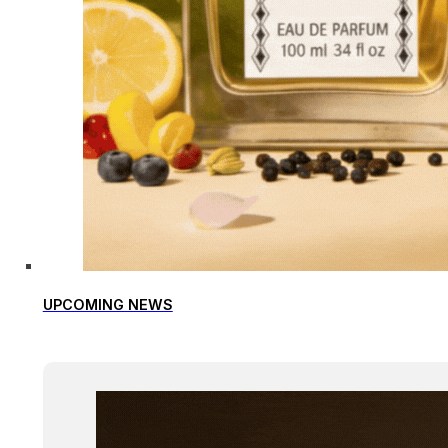
UPCOMING NEWS