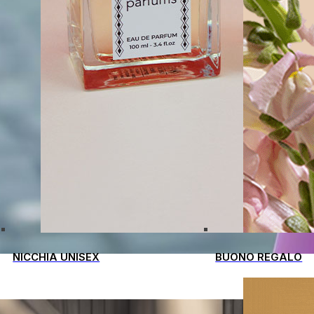
NICCHIA UNISEX
BUONO REGALO