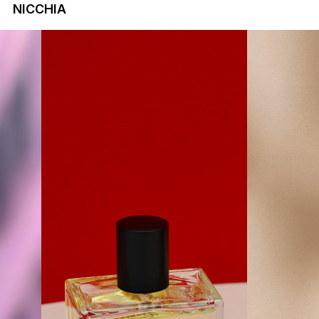
NICCHIA