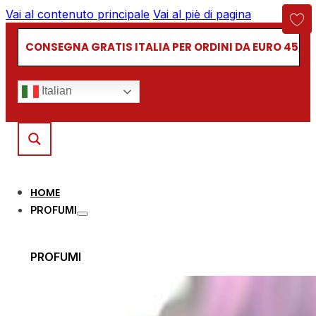
Vai al contenuto principale
Vai al piè di pagina
CONSEGNA GRATIS ITALIA PER ORDINI DA EURO 45,00
Italian
HOME
PROFUMI
PROFUMI