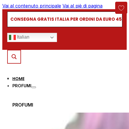
Vai al contenuto principale
Vai al piè di pagina
CONSEGNA GRATIS ITALIA PER ORDINI DA EURO 45,00
Italian
HOME
PROFUMI
PROFUMI