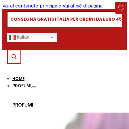
Vai al contenuto principale
Vai al piè di pagina
CONSEGNA GRATIS ITALIA PER ORDINI DA EURO 45,00
Italian
HOME
PROFUMI
PROFUMI