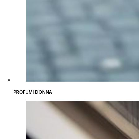
PROFUMI DONNA