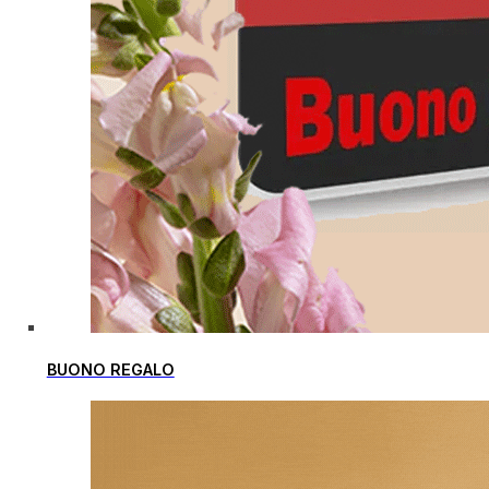
BUONO REGALO