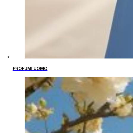
PROFUMI UOMO