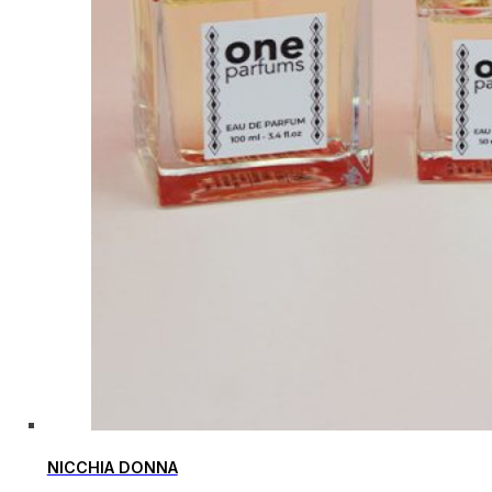
NICCHIA DONNA