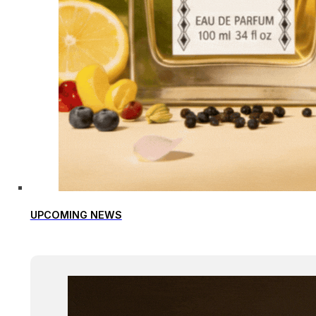
UPCOMING NEWS