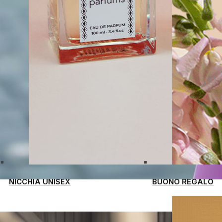
NICCHIA UNISEX
BUONO REGALO