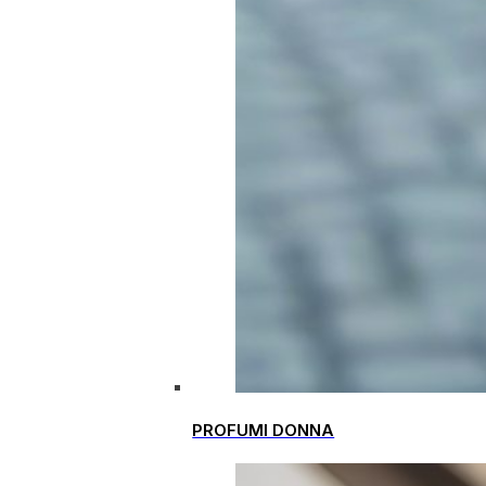
PROFUMI DONNA