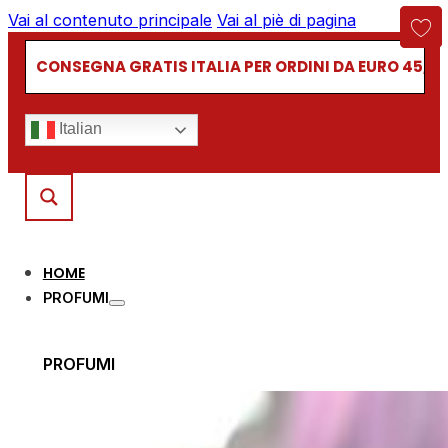
Vai al contenuto principale
Vai al piè di pagina
CONSEGNA GRATIS ITALIA PER ORDINI DA EURO 45,00
Italian
HOME
PROFUMI
PROFUMI