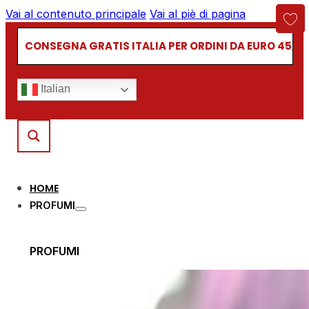
Vai al contenuto principale
Vai al piè di pagina
CONSEGNA GRATIS ITALIA PER ORDINI DA EURO 45,00
Italian
HOME
PROFUMI
PROFUMI