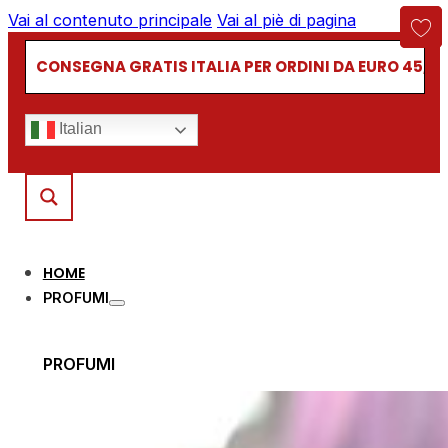
Vai al contenuto principale
Vai al piè di pagina
CONSEGNA GRATIS ITALIA PER ORDINI DA EURO 45,00
Italian
HOME
PROFUMI
PROFUMI