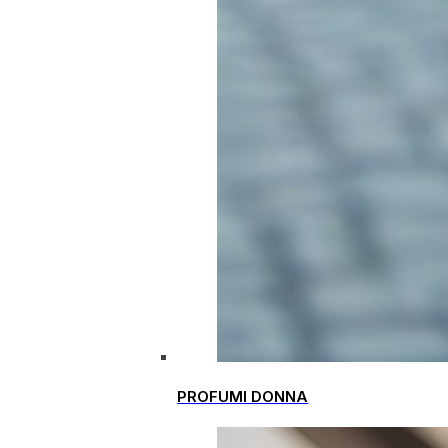
PROFUMI DONNA