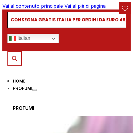
Vai al contenuto principale
Vai al piè di pagina
CONSEGNA GRATIS ITALIA PER ORDINI DA EURO 45,00
Italian
HOME
PROFUMI
PROFUMI