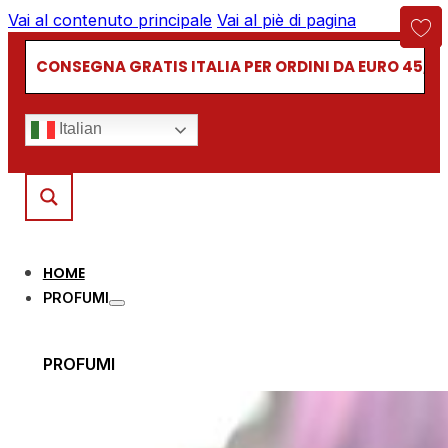
Vai al contenuto principale
Vai al piè di pagina
CONSEGNA GRATIS ITALIA PER ORDINI DA EURO 45,00
Italian
HOME
PROFUMI
PROFUMI