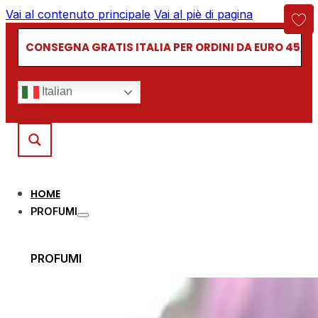
Vai al contenuto principale
Vai al piè di pagina
CONSEGNA GRATIS ITALIA PER ORDINI DA EURO 45,00
Italian
HOME
PROFUMI
PROFUMI