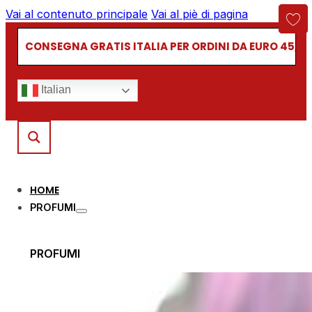
Vai al contenuto principale
Vai al piè di pagina
CONSEGNA GRATIS ITALIA PER ORDINI DA EURO 45,00
Italian
HOME
PROFUMI
PROFUMI