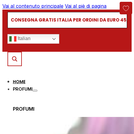
Vai al contenuto principale
Vai al piè di pagina
CONSEGNA GRATIS ITALIA PER ORDINI DA EURO 45,00
Italian
HOME
PROFUMI
PROFUMI