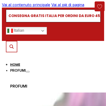
Vai al contenuto principale
Vai al piè di pagina
CONSEGNA GRATIS ITALIA PER ORDINI DA EURO 45,00
Italian
HOME
PROFUMI
PROFUMI