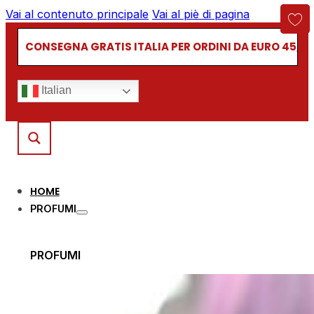
Vai al contenuto principale
Vai al piè di pagina
CONSEGNA GRATIS ITALIA PER ORDINI DA EURO 45,00
Italian
HOME
PROFUMI
PROFUMI