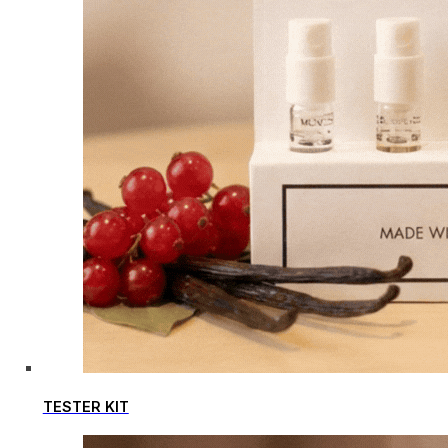
TESTER KIT