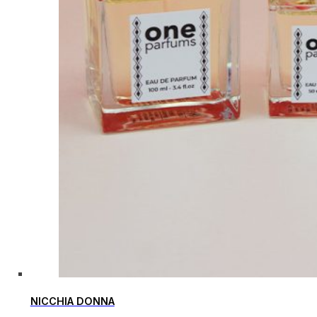
NICCHIA DONNA