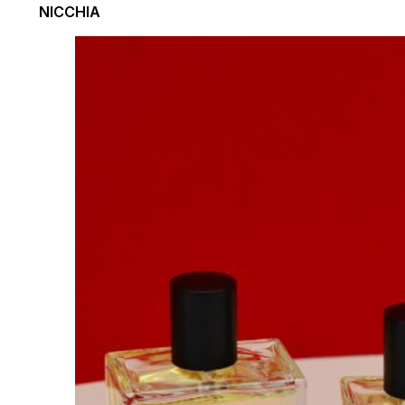
NICCHIA