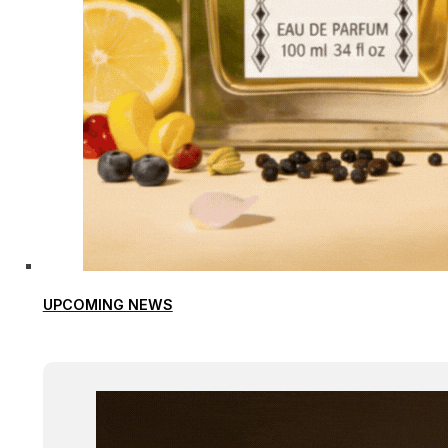
UPCOMING NEWS