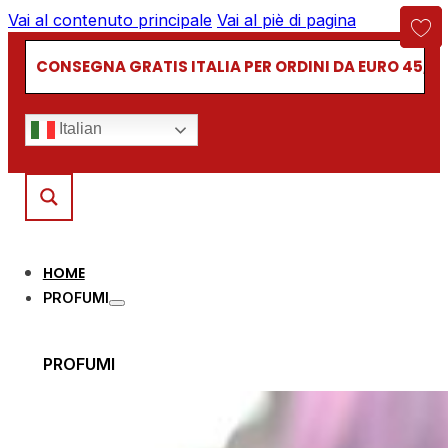
Vai al contenuto principale
Vai al piè di pagina
CONSEGNA GRATIS ITALIA PER ORDINI DA EURO 45,00
Italian
HOME
PROFUMI
PROFUMI