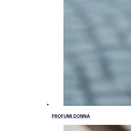
PROFUMI DONNA