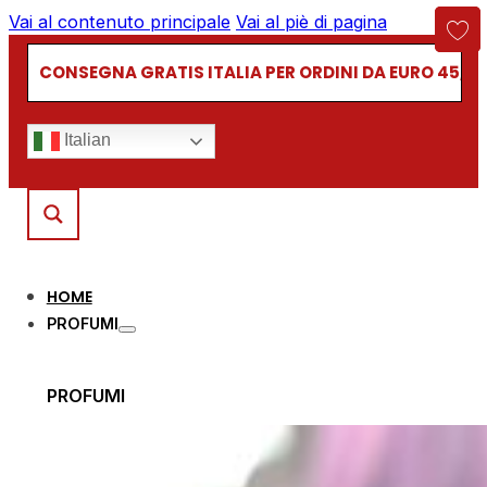
Vai al contenuto principale
Vai al piè di pagina
CONSEGNA GRATIS ITALIA PER ORDINI DA EURO 45,00
Italian
HOME
PROFUMI
PROFUMI