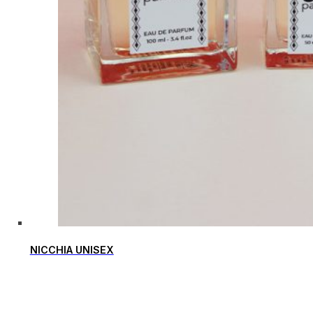
NICCHIA UNISEX