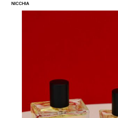
NICCHIA