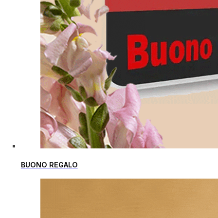
BUONO REGALO