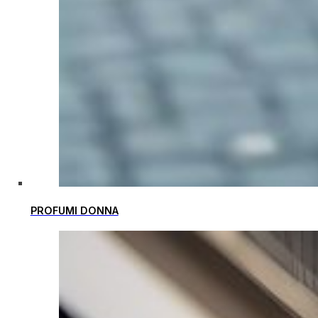
PROFUMI DONNA