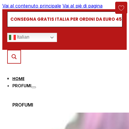
Vai al contenuto principale
Vai al piè di pagina
CONSEGNA GRATIS ITALIA PER ORDINI DA EURO 45,00
Italian
HOME
PROFUMI
PROFUMI