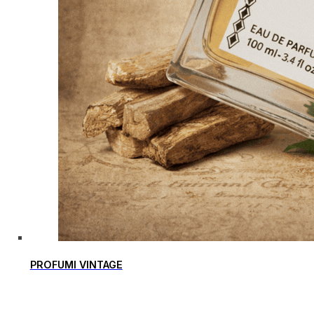
PROFUMI VINTAGE