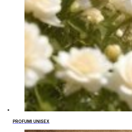
PROFUMI UNISEX