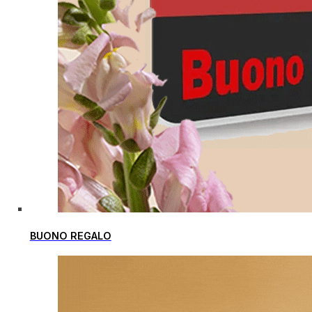
BUONO REGALO