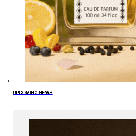
UPCOMING NEWS