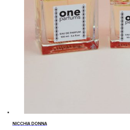
NICCHIA DONNA