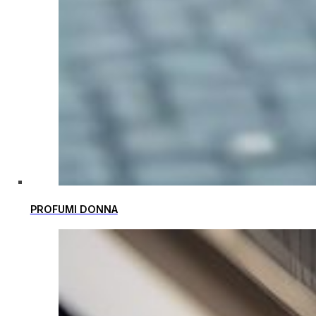
PROFUMI DONNA