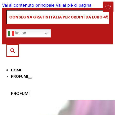
Vai al contenuto principale
Vai al piè di pagina
CONSEGNA GRATIS ITALIA PER ORDINI DA EURO 45,00
Italian
HOME
PROFUMI
PROFUMI