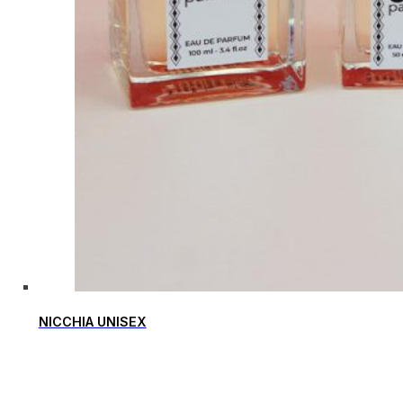
NICCHIA UNISEX