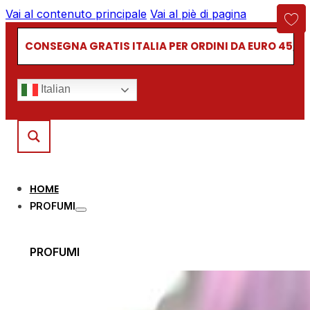
Vai al contenuto principale
Vai al piè di pagina
CONSEGNA GRATIS ITALIA PER ORDINI DA EURO 45,00
Italian
HOME
PROFUMI
PROFUMI