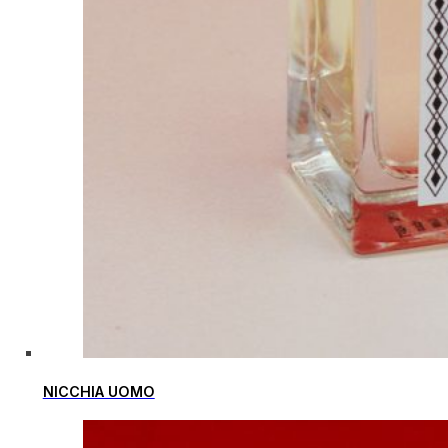
NICCHIA UOMO