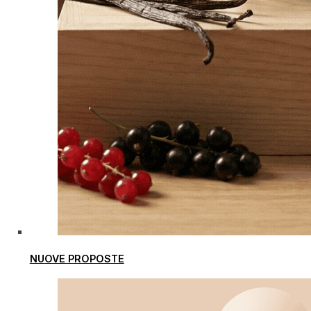
NUOVE PROPOSTE