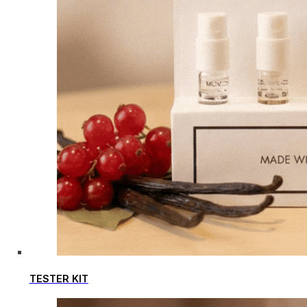
TESTER KIT