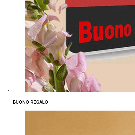
BUONO REGALO