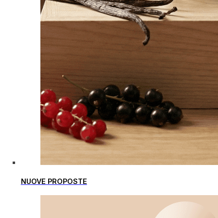
NUOVE PROPOSTE