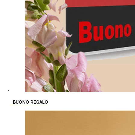
BUONO REGALO