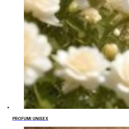
PROFUMI UNISEX