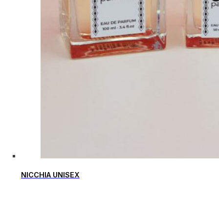
NICCHIA UNISEX