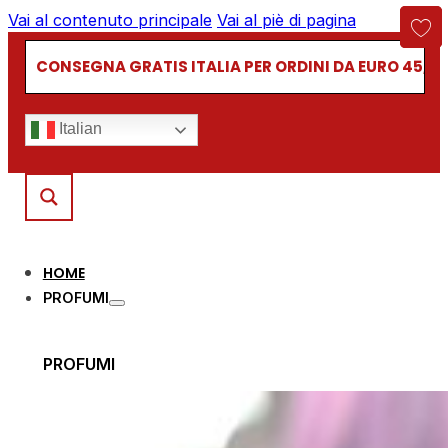
Vai al contenuto principale
Vai al piè di pagina
CONSEGNA GRATIS ITALIA PER ORDINI DA EURO 45,00
Italian
HOME
PROFUMI
PROFUMI