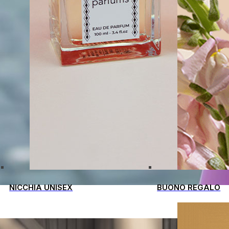
NICCHIA UNISEX
BUONO REGALO