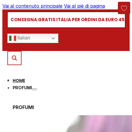
Vai al contenuto principale
Vai al piè di pagina
CONSEGNA GRATIS ITALIA PER ORDINI DA EURO 45,00
Italian
HOME
PROFUMI
PROFUMI