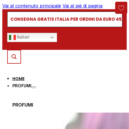
Vai al contenuto principale
Vai al piè di pagina
CONSEGNA GRATIS ITALIA PER ORDINI DA EURO 45,00
Italian
HOME
PROFUMI
PROFUMI