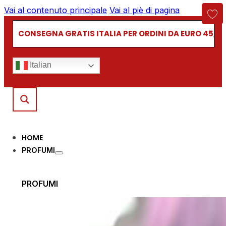
Vai al contenuto principale
Vai al piè di pagina
CONSEGNA GRATIS ITALIA PER ORDINI DA EURO 45,00
Italian
HOME
PROFUMI
PROFUMI