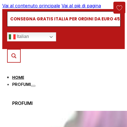
Vai al contenuto principale
Vai al piè di pagina
CONSEGNA GRATIS ITALIA PER ORDINI DA EURO 45,00
Italian
HOME
PROFUMI
PROFUMI