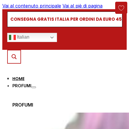
Vai al contenuto principale
Vai al piè di pagina
CONSEGNA GRATIS ITALIA PER ORDINI DA EURO 45,00
Italian
HOME
PROFUMI
PROFUMI