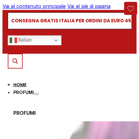
Vai al contenuto principale
Vai al piè di pagina
CONSEGNA GRATIS ITALIA PER ORDINI DA EURO 45,00
Italian
HOME
PROFUMI
PROFUMI